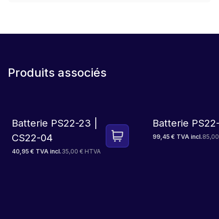
Produits associés
Batterie PS22-23 |
Batterie PS22
CS22-04
99,45 € TVA incl.
85,00
40,95 € TVA incl.
35,00 € HTVA