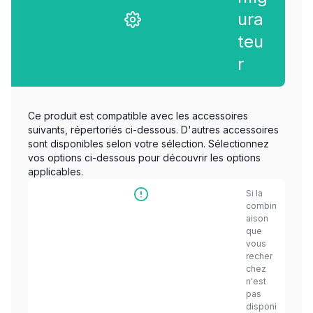
ura
teu
r
Ce produit est compatible avec les accessoires
suivants, répertoriés ci-dessous. D'autres accessoires
sont disponibles selon votre sélection. Sélectionnez
vos options ci-dessous pour découvrir les options
applicables.
Si la
combin
aison
que
vous
recher
chez
n'est
pas
disponi