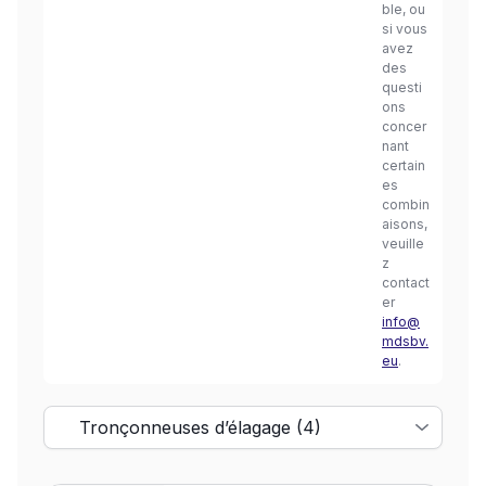
ble, ou
si vous
avez
des
questi
ons
concer
nant
certain
es
combin
aisons,
veuille
z
contact
er
info@
mdsbv.
eu
.