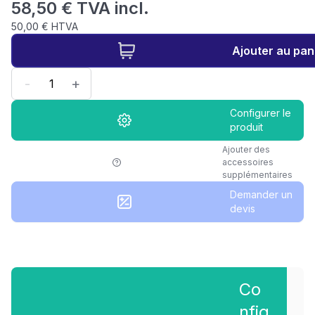
58,50 € TVA incl.
50,00 € HTVA
Ajouter au pan
-
+
Configurer le
produit
Ajouter des
accessoires
supplémentaires
Demander un
devis
Co
nfig