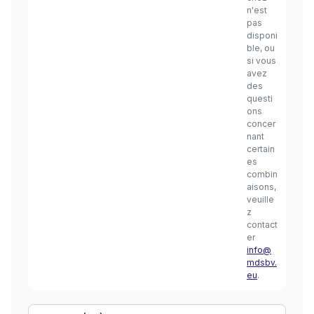
n'est
pas
disponi
ble, ou
si vous
avez
des
questi
ons
concer
nant
certain
es
combin
aisons,
veuille
z
contact
er
info@
mdsbv.
eu
.