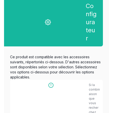
Co
nfig
ura
teu
r
Ce produit est compatible avec les accessoires
suivants, répertoriés ci-dessous. D'autres accessoires
sont disponibles selon votre sélection. Sélectionnez
vos options ci-dessous pour découvrir les options
applicables.
Si la
combin
aison
que
vous
recher
chez