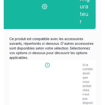
ura
teu
r
Ce produit est compatible avec les accessoires
suivants, répertoriés ci-dessous. D'autres accessoires
sont disponibles selon votre sélection. Sélectionnez
vos options ci-dessous pour découvrir les options
applicables.
Si la
combin
aison
que
vous
recher
chez
n'est
pas
disponi