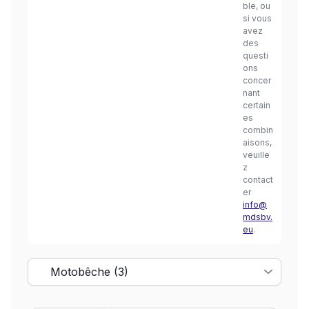
ble, ou
si vous
avez
des
questi
ons
concer
nant
certain
es
combin
aisons,
veuille
z
contact
er
info@
mdsbv.
eu
.