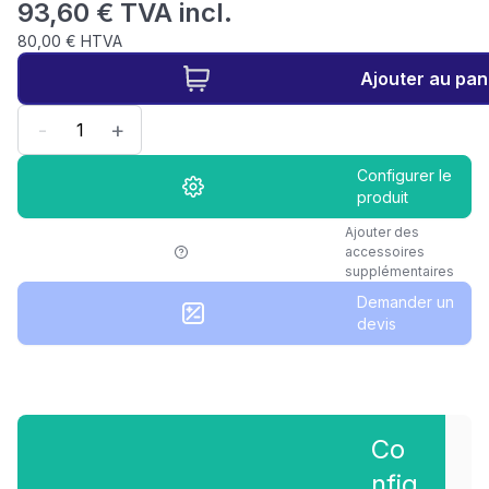
93,60 € TVA incl.
80,00 € HTVA
Ajouter au pan
-
+
Configurer le
produit
Ajouter des
accessoires
supplémentaires
Demander un
devis
Co
nfig