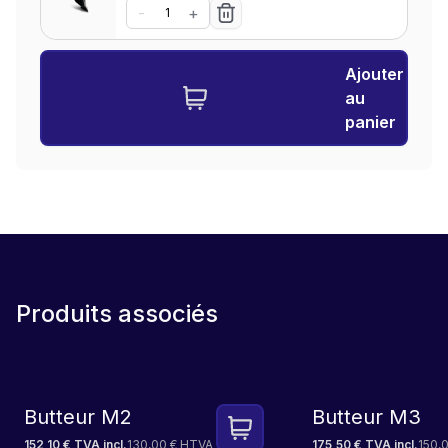
-
+
Ajouter
au
panier
Produits associés
Butteur M2
Butteur M3
152,10 € TVA incl.
130,00 € HTVA
175,50 € TVA incl.
150,