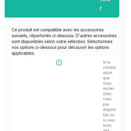
r
Ce produit est compatible avec les accessoires
suivants, répertoriés ci-dessous. D'autres accessoires
sont disponibles selon votre sélection. Sélectionnez
vos options ci-dessous pour découvrir les options
applicables.
Si la
combin
aison
que
vous
recher
chez
n'est
pas
disponi
ble, ou
si vous
avez
des