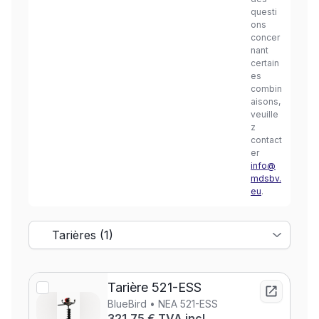
questi
ons
concer
nant
certain
es
combin
aisons,
veuille
z
contact
er
info@
mdsbv.
eu
.
Tarière 521-ESS
BlueBird • NEA 521-ESS
321,75 € TVA incl.