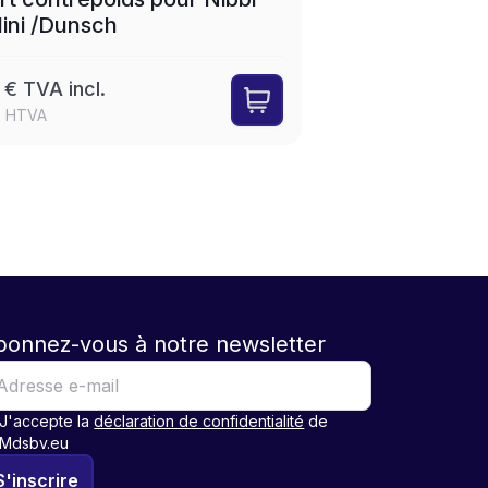
lini /Dunsch
 € TVA incl.
€ HTVA
bonnez-vous à notre newsletter
J'accepte la
déclaration de confidentialité
de
Mdsbv.eu
S'inscrire