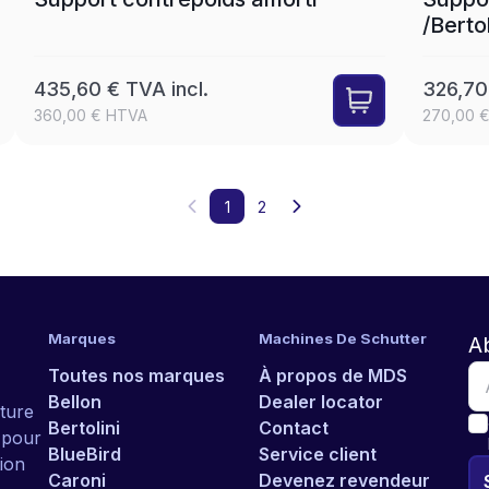
/Berto
435,60 € TVA incl.
326,70
360,00 € HTVA
270,00 
1
2
Marques
Machines De Schutter
A
Toutes nos marques
À propos de MDS
Bellon
Dealer locator
ture
Bertolini
Contact
r pour
BlueBird
Service client
ion
Caroni
Devenez revendeur