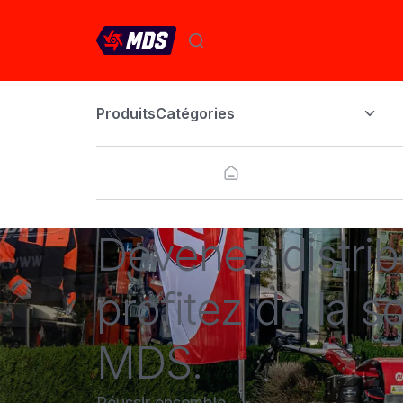
Produits
Catégories
Devenez distrib
profitez de la 
MDS.
Réussir ensemble