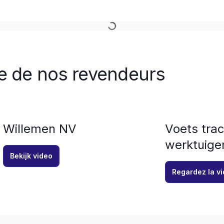
re de nos revendeurs
Willemen NV
Voets tra
werktuige
Bekijk video
Regardez la v