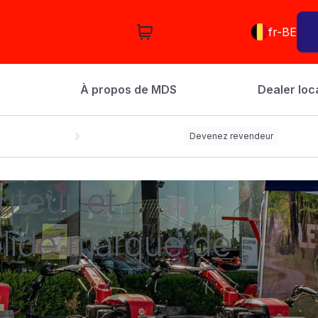
fr-BE
À propos de MDS
Dealer loc
Devenez revendeur
uteur et
solide marque de