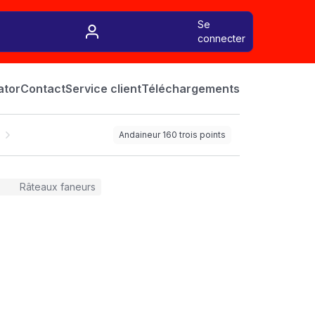
Se
connecter
ator
Contact
Service client
Téléchargements
Andaineur 160 trois points
Râteaux faneurs