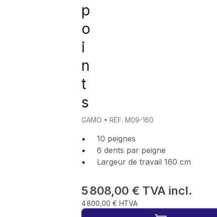
p
o
i
n
t
s
GAMO
•
RÉF.
M09-160
10 peignes
6 dents par peigne
Largeur de travail 160 cm
5 808,00 € TVA incl.
4 800,00 € HTVA