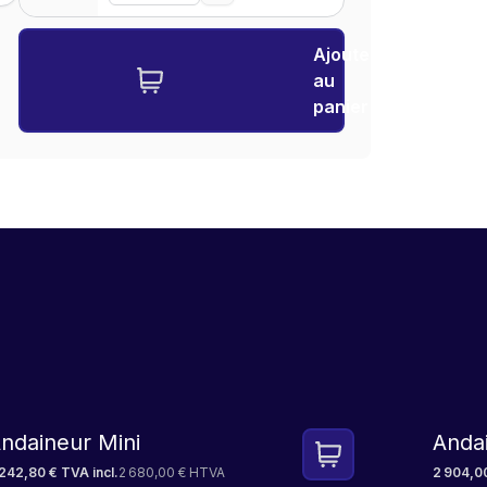
Ajouter
au
panier
LEASE
ndaineur Mini
Andai
 242,80 € TVA incl.
2 680,00 € HTVA
2 904,00