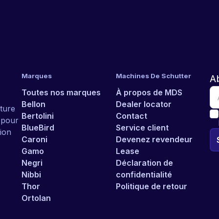
Marques
Machines De Schutter
A
Toutes nos marques
À propos de MDS
Bellon
Dealer locator
ture
Bertolini
Contact
r pour
BlueBird
Service client
ion
Caroni
Devenez revendeur
Gamo
Lease
Negri
Déclaration de
Nibbi
confidentialité
Thor
Politique de retour
Ortolan