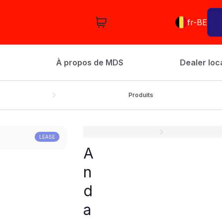
fr-BE
À propos de MDS
Dealer loc
Produits
LEASE
A
n
d
a