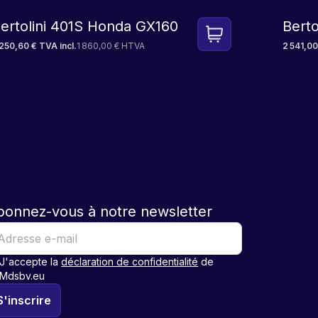
ertolini 401S Honda GX160
Bert
250,60 € TVA incl.
1 860,00 € HTVA
2 541,00
bonnez-vous à notre newsletter
J'accepte la
déclaration de confidentialité
de
Mdsbv.eu
S'inscrire