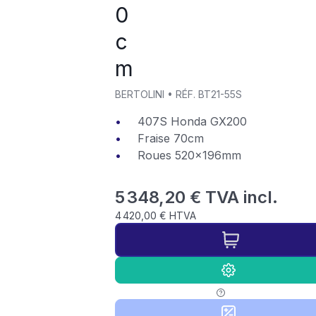
0
c
m
BERTOLINI
•
RÉF.
BT21-55S
407S Honda GX200
Fraise 70cm
Roues 520x196mm
5 348,20 € TVA incl.
4 420,00 € HTVA