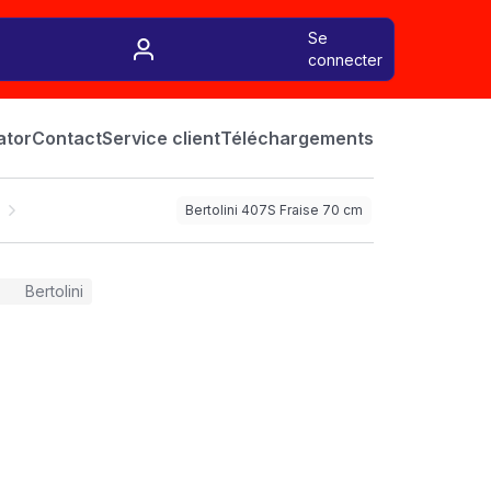
Se
connecter
ator
Contact
Service client
Téléchargements
Bertolini 407S Fraise 70 cm
Bertolini