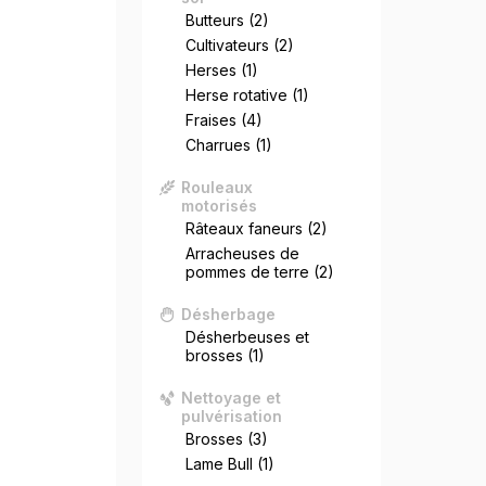
Butteurs
(2)
Cultivateurs
(2)
Herses
(1)
Herse rotative
(1)
Fraises
(4)
Charrues
(1)
Rouleaux
motorisés
Râteaux faneurs
(2)
Arracheuses de
pommes de terre
(2)
Désherbage
Désherbeuses et
brosses
(1)
Nettoyage et
pulvérisation
Brosses
(3)
Lame Bull
(1)