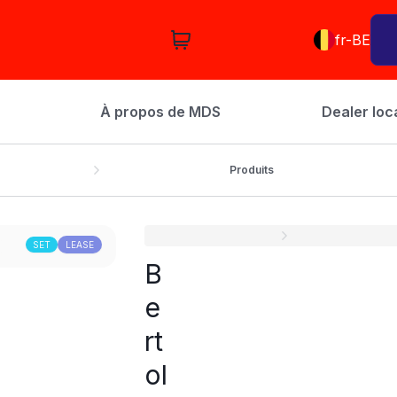
fr-BE
À propos de MDS
Dealer loc
Produits
SET
LEASE
B
e
rt
ol