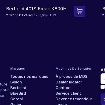
Bertolini 401S Emak K800H
B
2 057,00 € TVA incl.
1 700,00 € HTVA
2 
Marques
Machines De Schutter
A
Toutes nos marques
À propos de MDS
Bellon
Dealer locator
ture
Bertolini
Contact
r pour
BlueBird
Service client
ion
Caroni
Devenez revendeur
Gamo
Lease