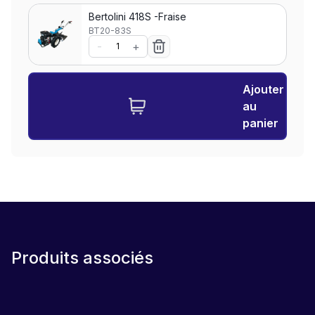
Bertolini 418S -Fraise
BT20-83S
-
+
Ajouter
au
panier
Produits associés
SET
LEASE