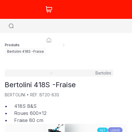
Produits
Bertolini 418S -Fraise
Bertolini
Bertolini 418S -Fraise
BERTOLINI
•
RÉF.
BT20-83S
418S B&S
Roues 600x12
Fraise 80 cm
SET
LEASE