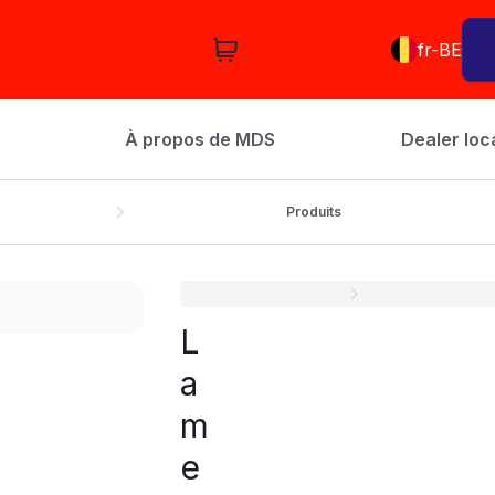
fr-BE
À propos de MDS
Dealer loc
Produits
L
a
m
e