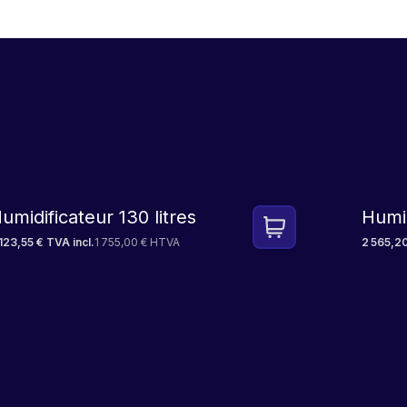
umidificateur 130 litres
Humid
123,55 € TVA incl.
1 755,00 € HTVA
2 565,20