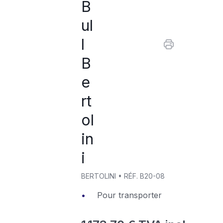
B
ul
l
B
e
rt
ol
in
i
BERTOLINI
•
RÉF.
B20-08
Pour transporter