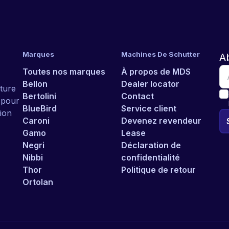
Marques
Machines De Schutter
A
Toutes nos marques
À propos de MDS
Bellon
Dealer locator
ture
Bertolini
Contact
r pour
BlueBird
Service client
ion
Caroni
Devenez revendeur
Gamo
Lease
Negri
Déclaration de
Nibbi
confidentialité
Thor
Politique de retour
Ortolan