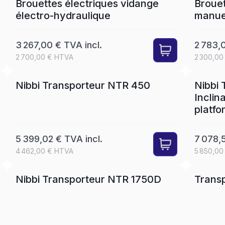
Brouettes électriques vidange
Brouet
électro-hydraulique
manue
3 267,00 € TVA incl.
2 783,0
2 700,00 € HTVA
2 300,00
SET
LEASE
Nibbi Transporteur NTR 450
Nibbi
Inclin
platfo
5 399,02 € TVA incl.
7 078,5
4 462,00 € HTVA
5 850,00
SET
LEASE
Nibbi Transporteur NTR 1750D
Transp