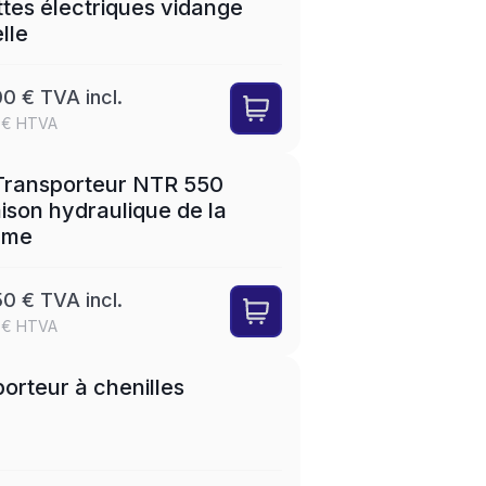
tes électriques vidange
lle
0 € TVA incl.
 € HTVA
SET
LEASE
 Transporteur NTR 550
aison hydraulique de la
rme
0 € TVA incl.
 € HTVA
LEASE
orteur à chenilles