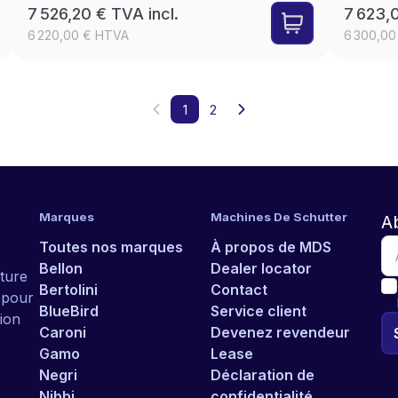
7 526,20 € TVA incl.
7 623,0
6 220,00 € HTVA
6 300,0
1
2
Marques
Machines De Schutter
A
Toutes nos marques
À propos de MDS
Bellon
Dealer locator
ture
Bertolini
Contact
r pour
BlueBird
Service client
ion
Caroni
Devenez revendeur
Gamo
Lease
Negri
Déclaration de
Nibbi
confidentialité