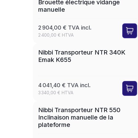
Brouette électrique vidange
manuelle
2 904,00 € TVA incl.
2 400,00 € HTVA
SET
LEASE
Nibbi Transporteur NTR 340K
Emak K655
4 041,40 € TVA incl.
3 340,00 € HTVA
SET
LEASE
Nibbi Transporteur NTR 550
Inclinaison manuelle de la
plateforme