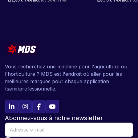
122,85 € TVA incl.
105,00 € HTVA
128,70 € TVA incl.
110,
Vous recherchez une machine pour l'agriculture ou
l'horticulture ? MDS est l'endroit où aller pour les
meilleures marques pour chaque application
(semi)professionnelle.
Abonnez-vous à notre newsletter