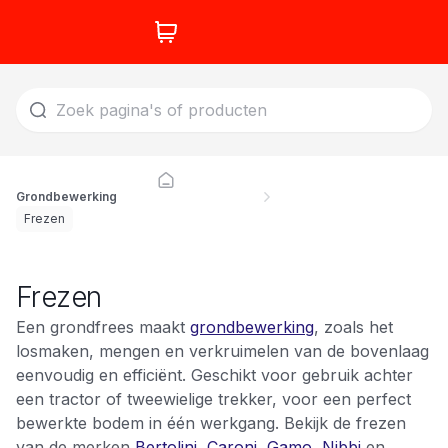
Grondbewerking
Frezen
Frezen
Een grondfrees maakt
grondbewerking
, zoals het
losmaken, mengen en verkruimelen van de bovenlaag
eenvoudig en efficiënt. Geschikt voor gebruik achter
een tractor of tweewielige trekker, voor een perfect
bewerkte bodem in één werkgang. Bekijk de frezen
van de merken
Bertolini
,
Caroni
,
Gamo
,
Nibbi
en