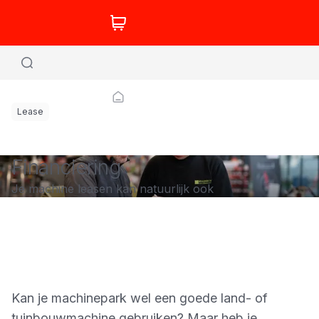
Lease
Financiering
Je machine leasen kan natuurlijk ook
Kan je machinepark wel een goede land- of
tuinbouwmachine gebruiken? Maar heb je