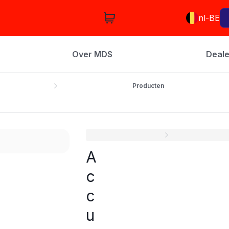
nl-BE
Over MDS
Deale
Producten
A
c
c
u