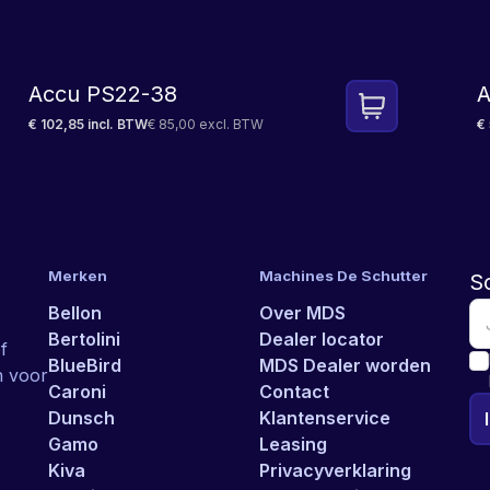
Accu PS22-38
A
€ 102,85 incl. BTW
€ 85,00 excl. BTW
€
Merken
Machines De Schutter
Sc
Bellon
Over MDS
Bertolini
Dealer locator
f
BlueBird
MDS Dealer worden
n voor
Caroni
Contact
Dunsch
Klantenservice
Gamo
Leasing
Kiva
Privacyverklaring