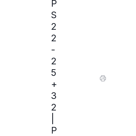
P
S
2
2
-
2
5
+
3
2
|
P