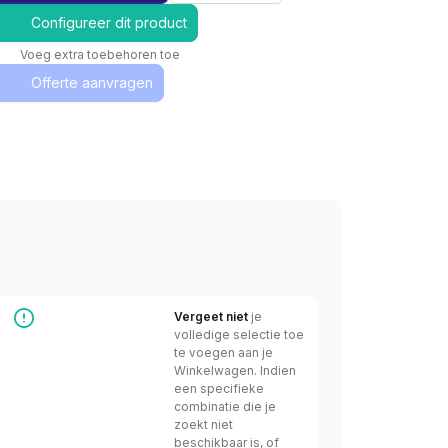
Configureer dit product
Voeg extra toebehoren toe
Offerte aanvragen
Vergeet niet
je
volledige selectie toe
te voegen aan je
Winkelwagen. Indien
een specifieke
combinatie die je
zoekt niet
beschikbaar is, of