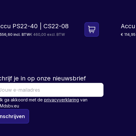
ccu PS22-40 | CS22-08
Accu
 556,60 incl. BTW
€ 460,00 excl. BTW
€ 114,95
hrijf je in op onze nieuwsbrief
Ik ga akkoord met de
privacyverklaring
van
Mdsbv.eu
Inschrijven