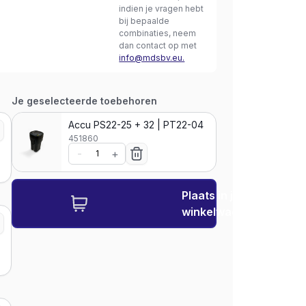
indien je vragen hebt
bij bepaalde
combinaties, neem
dan contact op met
info@mdsbv.eu.
Je geselecteerde toebehoren
Accu PS22-25 + 32 | PT22-04
451860
-
+
Plaats in je
winkelwagen