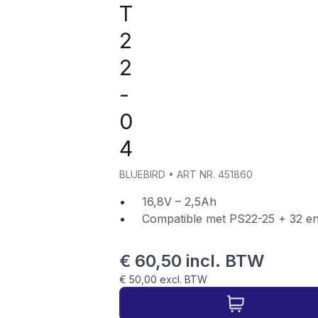
T
2
2
-
0
4
BLUEBIRD
•
ART NR.
451860
16,8V – 2,5Ah
Compatible met PS22-25 + 32 e
€ 60,50 incl. BTW
€ 50,00 excl. BTW