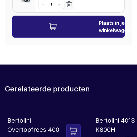
-
+
Plaats in je
winkelwagen
Gerelateerde producten
SET
LEASE
Bertolini
Bertolini 401
Overtopfrees 400
K800H