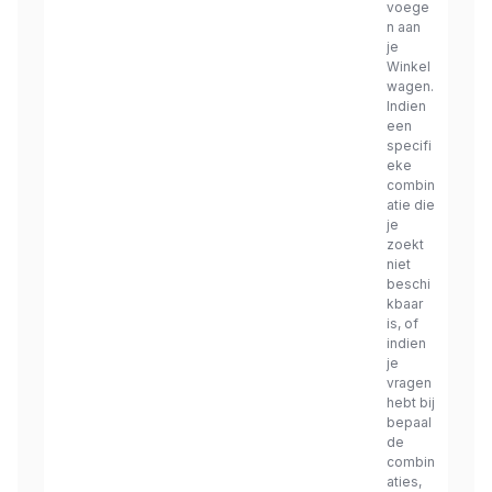
voege
n aan
je
Winkel
wagen.
Indien
een
specifi
eke
combin
atie die
je
zoekt
niet
beschi
kbaar
is, of
indien
je
vragen
hebt bij
bepaal
de
combin
aties,