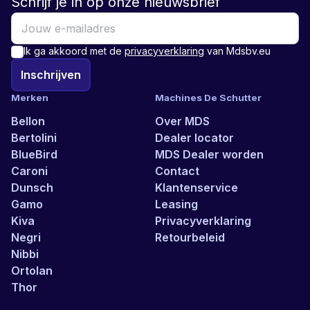
Schrijf je in op onze nieuwsbrief
Ik ga akkoord met de
privacyverklaring
van Mdsbv.eu
Inschrijven
Merken
Machines De Schutter
Bellon
Over MDS
Bertolini
Dealer locator
BlueBird
MDS Dealer worden
Caroni
Contact
Dunsch
Klantenservice
Gamo
Leasing
Kiva
Privacyverklaring
Negri
Retourbeleid
Nibbi
Ortolan
Thor