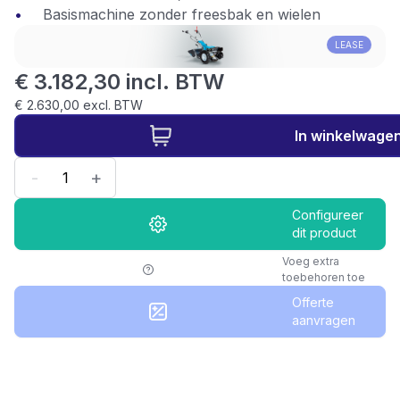
Basismachine zonder freesbak en wielen
LEASE
€ 3.182,30 incl. BTW
€ 2.630,00 excl. BTW
In winkelwage
-
+
Configureer
dit product
Voeg extra
toebehoren toe
Offerte
aanvragen