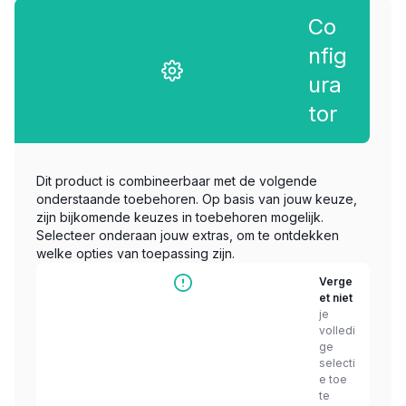
Co
nfig
ura
tor
Dit product is combineerbaar met de volgende
onderstaande toebehoren. Op basis van jouw keuze,
zijn bijkomende keuzes in toebehoren mogelijk.
Selecteer onderaan jouw extras, om te ontdekken
welke opties van toepassing zijn.
Verge
et niet
je
volledi
ge
selecti
e toe
te