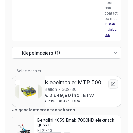
neem
dan
contact
op met
info@
mdsbv.
eu.
Selecteer hier
Klepelmaaier MTP 500
Bellon • S09-30
€ 2.649,90 incl. BTW
€ 2.190,00 excl. BTW
Je geselecteerde toebehoren
Bertolini 405S Emak 7000HD elektrisch
gestart
BT21-43