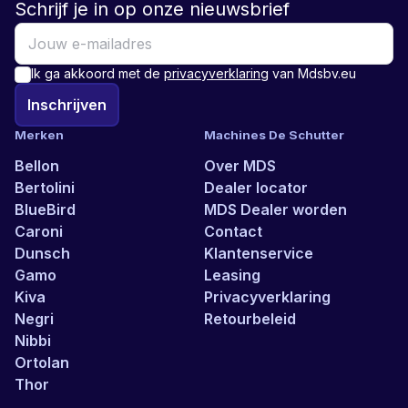
Schrijf je in op onze nieuwsbrief
Ik ga akkoord met de
privacyverklaring
van Mdsbv.eu
Inschrijven
Merken
Machines De Schutter
Bellon
Over MDS
Bertolini
Dealer locator
BlueBird
MDS Dealer worden
Caroni
Contact
Dunsch
Klantenservice
Gamo
Leasing
Kiva
Privacyverklaring
Negri
Retourbeleid
Nibbi
Ortolan
Thor