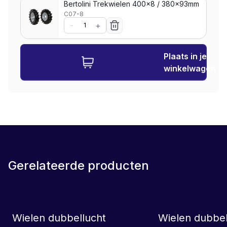
Bertolini Trekwielen 400x8 / 380x93mm
C07-8
-
+
Plaats in je
winkelwagen
Gerelateerde producten
LEASE
Wielen dubbellucht
Wielen dubbel