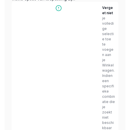
Verge
et niet
je
volledi
ge
selecti
e toe
te
voege
n aan
je
Winkel
wagen.
Indien
een
specifi
eke
combin
atie die
je
zoekt
niet
beschi
kbaar