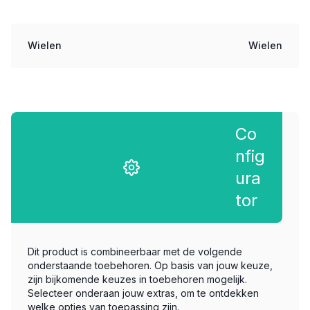
Wielen
Wielen
Co
nfig
ura
tor
Dit product is combineerbaar met de volgende
onderstaande toebehoren. Op basis van jouw keuze,
zijn bijkomende keuzes in toebehoren mogelijk.
Selecteer onderaan jouw extras, om te ontdekken
welke opties van toepassing zijn.