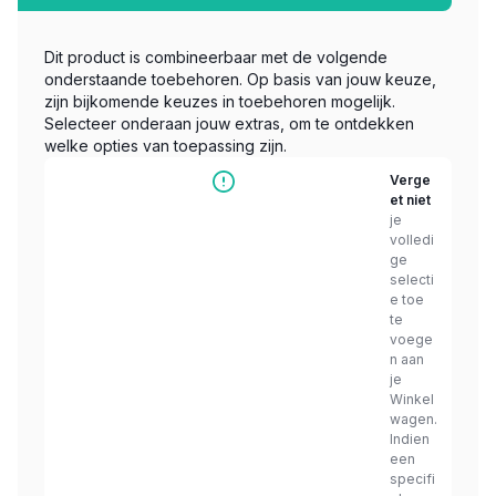
Dit product is combineerbaar met de volgende
onderstaande toebehoren. Op basis van jouw keuze,
zijn bijkomende keuzes in toebehoren mogelijk.
Selecteer onderaan jouw extras, om te ontdekken
welke opties van toepassing zijn.
Verge
et niet
je
volledi
ge
selecti
e toe
te
voege
n aan
je
Winkel
wagen.
Indien
een
specifi