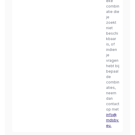
eke
combin
atie die
je
zoekt
niet
beschi
kbaar
is, of
indien
je
vragen
hebt bij
bepaal
de
combin
aties,
neem
dan
contact
op met
info@
mdsbv.
eu.