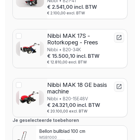
Nibbi • B21-41
€ 2.541,00 incl. BTW
€ 2.100,00 excl. BTW
Nibbi MAK 17S -
Rotorkopeg - Frees
Nibbi • B20-34K
€ 15.500,10 incl. BTW
€ 12.810,00 excl. BTW
Nibbi MAK 18 GE basis
machine
Nibbi • B20-15E48V
€ 24.321,00 incl. BTW
€ 20.100,00 excl. BTW
Je geselecteerde toebehoren
Bellon bullblad 100 cm
MSB1000