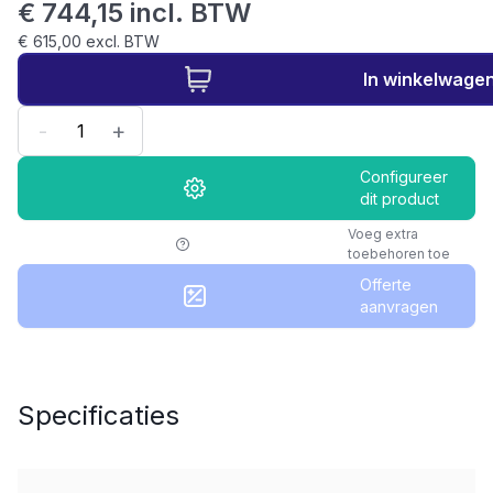
€ 744,15 incl. BTW
€ 615,00 excl. BTW
In winkelwage
-
+
Configureer
dit product
Voeg extra
toebehoren toe
Offerte
aanvragen
Specificaties