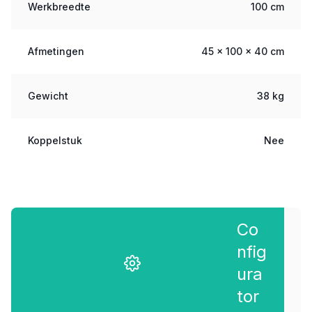
Werkbreedte
100 cm
Afmetingen
45 x 100 x 40 cm
Gewicht
38 kg
Koppelstuk
Nee
Co
nfig
ura
tor