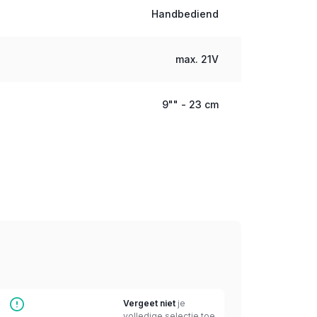
Handbediend
max. 21V
9"" - 23 cm
Vergeet niet
je
volledige selectie toe