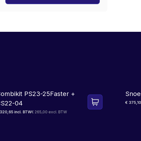
SET
ombikit PS23-25Faster +
Snoe
S22-04
€ 375,10
 320,65 incl. BTW
€ 265,00 excl. BTW