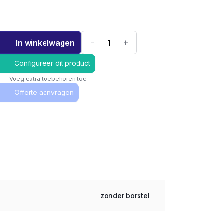
-
+
In winkelwagen
Configureer dit product
Voeg extra toebehoren toe
Offerte aanvragen
zonder borstel