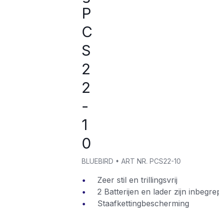
P
C
S
2
2
-
1
0
BLUEBIRD
•
ART NR.
PCS22-10
Zeer stil en trillingsvrij
2 Batterijen en lader zijn inbegr
Staafkettingbescherming