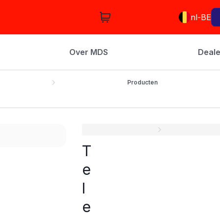
nl-BE
Over MDS
Deale
Producten
T
e
l
e