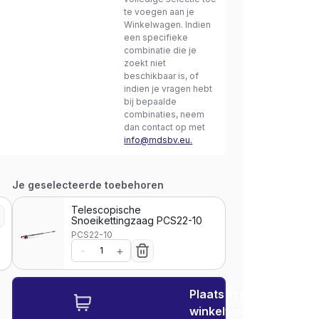
te voegen aan je
Winkelwagen. Indien
een specifieke
combinatie die je
zoekt niet
beschikbaar is, of
indien je vragen hebt
bij bepaalde
combinaties, neem
dan contact op met
info@mdsbv.eu.
Je geselecteerde toebehoren
Telescopische
Snoeikettingzaag PCS22-10
PCS22-10
-
+
Plaats in je
winkelwagen