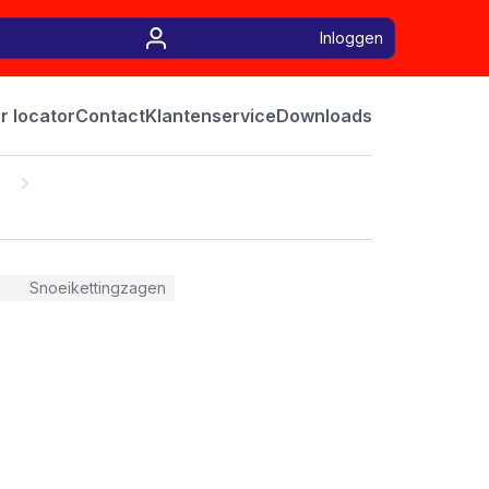
Inloggen
r locator
Contact
Klantenservice
Downloads
Snoeikettingzagen