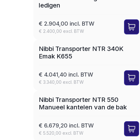
ledigen
€ 2.904,00 incl. BTW
€ 2.400,00 excl. BTW
SET
LEASE
Nibbi Transporter NTR 340K
Emak K655
€ 4.041,40 incl. BTW
€ 3.340,00 excl. BTW
SET
LEASE
Nibbi Transporter NTR 550
Manueel kantelen van de bak
€ 6.679,20 incl. BTW
€ 5.520,00 excl. BTW