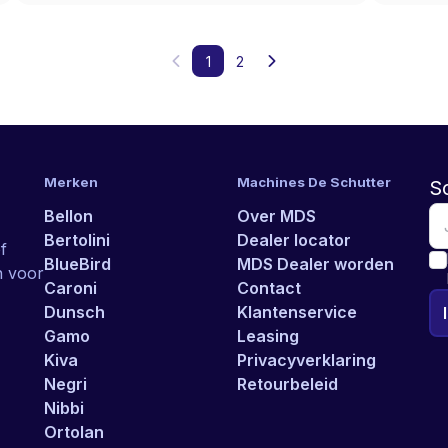
1
2
Merken
Machines De Schutter
Sc
Bellon
Over MDS
Bertolini
Dealer locator
f
BlueBird
MDS Dealer worden
n voor
Caroni
Contact
Dunsch
Klantenservice
Gamo
Leasing
Kiva
Privacyverklaring
Negri
Retourbeleid
Nibbi
Ortolan