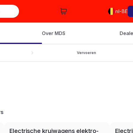
nl-BE
Over MDS
Deale
Vervoeren
rs
LEASE
Electrische kruiwagens elektro-
Elect