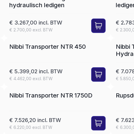
hydraulisch ledigen
ledige
€ 3.267,00 incl. BTW
€ 2.78
€ 2.700,00 excl. BTW
€ 2.300,
SET
LEASE
Nibbi Transporter NTR 450
Nibbi 
Hydrau
€ 5.399,02 incl. BTW
€ 7.07
€ 4.462,00 excl. BTW
€ 5.850,
SET
LEASE
Nibbi Transporter NTR 1750D
Rupsd
€ 7.526,20 incl. BTW
€ 7.62
€ 6.220,00 excl. BTW
€ 6.300,