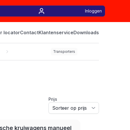
Inloggen
r locator
Contact
Klantenservice
Downloads
Transporters
Prijs
LEASE
rische kruiwagens manueel