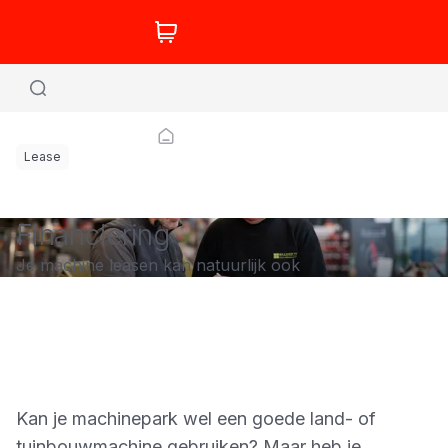
Lease
Financiering
Je machine leasen kan natuurlijk ook
Kan je machinepark wel een goede land- of
tuinbouwmachine gebruiken? Maar heb je