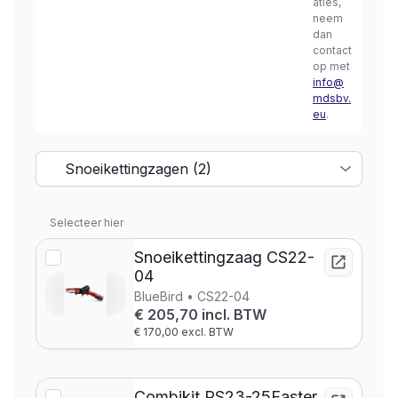
aties,
neem
dan
contact
op met
info@
mdsbv.
eu
.
Selecteer hier
Snoeikettingzaag CS22-
04
BlueBird • CS22-04
€ 205,70 incl. BTW
€ 170,00 excl. BTW
Combikit PS23-25Faster