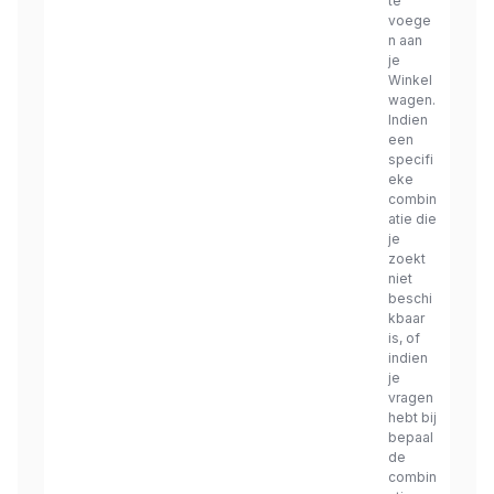
te
voege
n aan
je
Winkel
wagen.
Indien
een
specifi
eke
combin
atie die
je
zoekt
niet
beschi
kbaar
is, of
indien
je
vragen
hebt bij
bepaal
de
combin