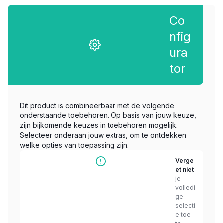
Co
nfig
ura
tor
Dit product is combineerbaar met de volgende
onderstaande toebehoren. Op basis van jouw keuze,
zijn bijkomende keuzes in toebehoren mogelijk.
Selecteer onderaan jouw extras, om te ontdekken
welke opties van toepassing zijn.
Verge
et niet
je
volledi
ge
selecti
e toe