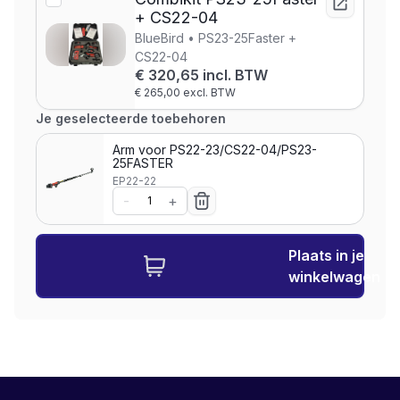
+ CS22-04
BlueBird • PS23-25Faster +
CS22-04
€ 320,65 incl. BTW
€ 265,00 excl. BTW
Je geselecteerde toebehoren
Arm voor PS22-23/CS22-04/PS23-
25FASTER
EP22-22
-
+
Plaats in je
winkelwagen