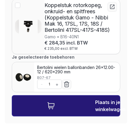
Koppelstuk rotorkopeg,
onkruid- en spitfrees
(Koppelstuk Gamo - Nibbi
Mak 16, 17SL, 17S, 18S /
Bertolini 417SL-417S-418S)
Gamo • B16-40N1
€ 284,35 incl. BTW
€ 235,00 excl. BTW
Je geselecteerde toebehoren
Bertolini wielen ballonbanden 26x12.00-
12 / 620x290 mm
B07-67
-
+
Plaats in je
winkelwagen