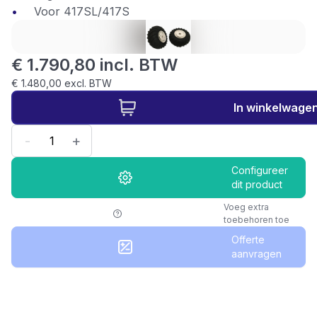
Voor 417SL/417S
€ 1.790,80 incl. BTW
€ 1.480,00 excl. BTW
In winkelwage
-
+
Configureer
dit product
Voeg extra
toebehoren toe
Offerte
aanvragen