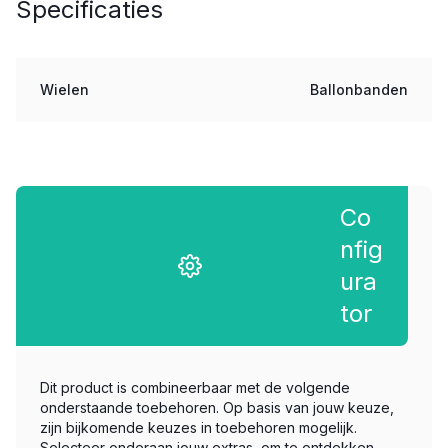
Specificaties
Wielen
Ballonbanden
Co
nfig
ura
tor
Dit product is combineerbaar met de volgende
onderstaande toebehoren. Op basis van jouw keuze,
zijn bijkomende keuzes in toebehoren mogelijk.
Selecteer onderaan jouw extras, om te ontdekken