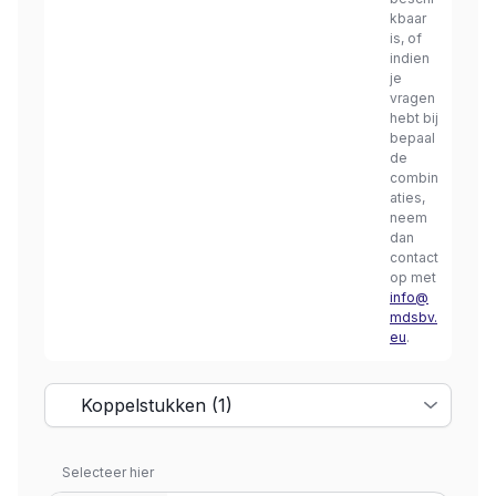
kbaar
is, of
indien
je
vragen
hebt bij
bepaal
de
combin
aties,
neem
dan
contact
op met
info@
mdsbv.
eu
.
Selecteer hier