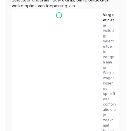
welke opties van toepassing zijn.
Verge
et niet
je
volledi
ge
selecti
e toe
te
voege
n aan
je
Winkel
wagen.
Indien
een
specifi
eke
combin
atie die
je
zoekt
niet
beschi