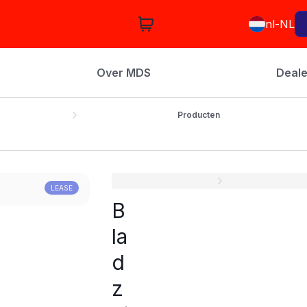
nl-NL
Over MDS
Deale
Producten
LEASE
B
la
d
z