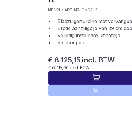
NEGRI
•
ART NR.
GN02-11
Bladzuigerturbine met vervangb
Brede aanzuigpijp van 39 cm do
Volledig instelbare uitlaatpijp
4 schoepen
€ 8.125,15 incl. BTW
€ 6.715,00 excl. BTW