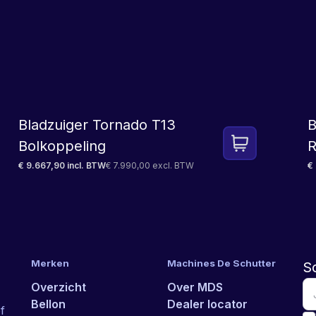
LEASE
Bladzuiger Tornado T13
B
Bolkoppeling
R
€ 9.667,90 incl. BTW
€ 7.990,00 excl. BTW
€ 
Merken
Machines De Schutter
Sc
Overzicht
Over MDS
Bellon
Dealer locator
f