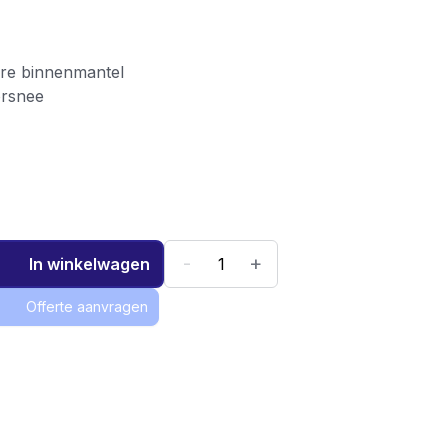
are binnenmantel
orsnee
-
+
In winkelwagen
Offerte aanvragen