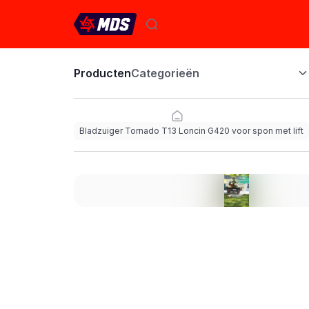
Producten
Categorieën
Bladzuiger Tornado T13 Loncin G420 voor spon met lift