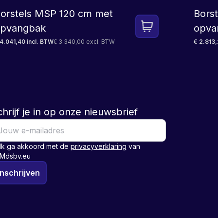
orstels MSP 120 cm met
Bors
pvangbak
opva
 4.041,40 incl. BTW
€ 3.340,00 excl. BTW
€ 2.813,
hrijf je in op onze nieuwsbrief
Ik ga akkoord met de
privacyverklaring
van
Mdsbv.eu
Inschrijven