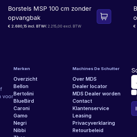
Borstels MSP 100 cm zonder
B
opvangbak
o
€ 2.680,15 incl. BTW
€ 2.215,00 excl. BTW
€
Merken
Machines De Schutter
Sc
Overzicht
Over MDS
Bellon
Dealer locator
f
Bertolini
MDS Dealer worden
n voor
BlueBird
Contact
Caroni
Klantenservice
Gamo
Leasing
Negri
Privacyverklaring
Nibbi
Retourbeleid