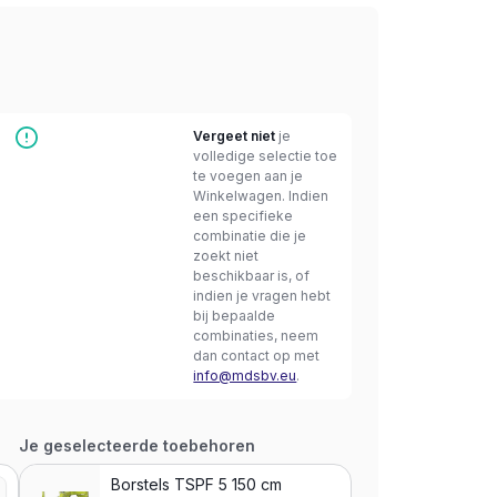
Vergeet niet
je
volledige selectie toe
te voegen aan je
Winkelwagen. Indien
een specifieke
combinatie die je
zoekt niet
beschikbaar is, of
indien je vragen hebt
bij bepaalde
combinaties, neem
dan contact op met
info@mdsbv.eu
.
Je geselecteerde toebehoren
Borstels TSPF 5 150 cm