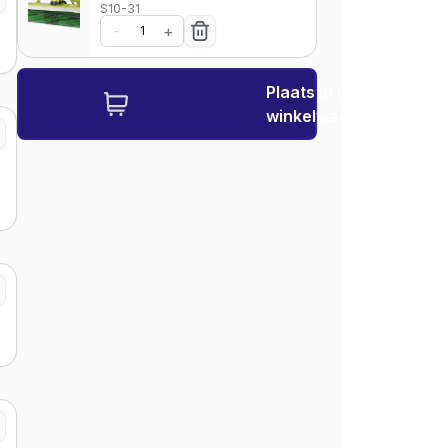
S10-31
-
+
Plaats in je
winkelwagen