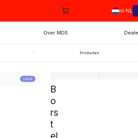
nl-NL
Over MDS
Deale
Producten
LEASE
B
o
rs
t
el