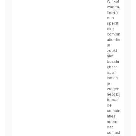
Winkel
wagen.
Indien
een
specifi
eke
combin
atie die
je
zoekt
niet
beschi
kbaar
is, of
indien
je
vragen
hebt bij
bepaal
de
combin
aties,
neem
dan
contact