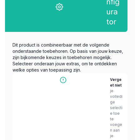
nfig
ura
tor
Dit product is combineerbaar met de volgende
onderstaande toebehoren. Op basis van jouw keuze,
zijn bijkomende keuzes in toebehoren mogelijk.
Selecteer onderaan jouw extras, om te ontdekken
welke opties van toepassing zijn.
Verge
et niet
je
volledi
ge
selecti
e toe
te
voege
n aan
je