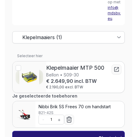
op met
info@
mdsbv.
eu
.
Selecteer hier
Klepelmaaier MTP 500
Bellon • S09-30
€ 2.649,90 incl. BTW
€ 2.190,00 excl. BTW
Je geselecteerde toebehoren
Nibbi Brik 5S Frees 70 cm handstart
B21-42S
-
+