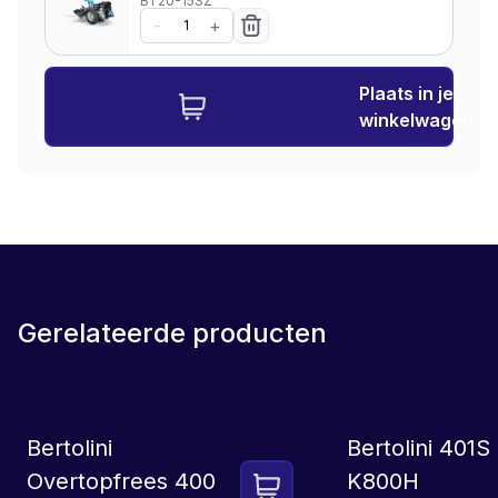
BT20-15SZ
-
+
Plaats in je
winkelwagen
Gerelateerde producten
SET
LEASE
Bertolini
Bertolini 401
Overtopfrees 400
K800H