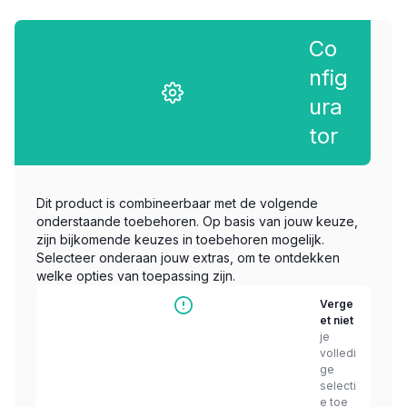
Co
nfig
ura
tor
Dit product is combineerbaar met de volgende
onderstaande toebehoren. Op basis van jouw keuze,
zijn bijkomende keuzes in toebehoren mogelijk.
Selecteer onderaan jouw extras, om te ontdekken
welke opties van toepassing zijn.
Verge
et niet
je
volledi
ge
selecti
e toe