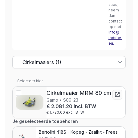
aties,
neem
dan
contact
op met
info@
mdsbv.
eu.
Selecteer hier
Cirkelmaaier MRM 80 cm
Gamo • S09-23
€ 2.081,20 incl. BTW
€ 1.720,00 excl. BTW
Je geselecteerde toebehoren
Bertolini 418S - Kopeg - Zaaikit - Frees