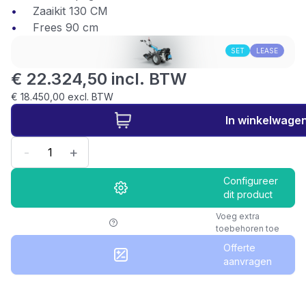
Zaaikit 130 CM
Frees 90 cm
SET
LEASE
€ 22.324,50 incl. BTW
€ 18.450,00 excl. BTW
In winkelwage
-
+
Configureer
dit product
Voeg extra
toebehoren toe
Offerte
aanvragen