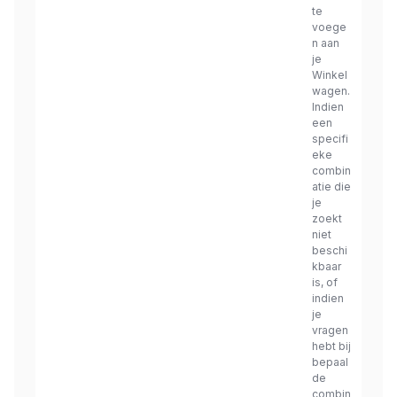
te
voege
n aan
je
Winkel
wagen.
Indien
een
specifi
eke
combin
atie die
je
zoekt
niet
beschi
kbaar
is, of
indien
je
vragen
hebt bij
bepaal
de
combin