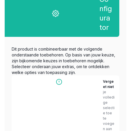
nfig
ura
tor
Dit product is combineerbaar met de volgende
onderstaande toebehoren. Op basis van jouw keuze,
zijn bijkomende keuzes in toebehoren mogelijk.
Selecteer onderaan jouw extras, om te ontdekken
welke opties van toepassing zijn.
Verge
et niet
je
volledi
ge
selecti
e toe
te
voege
n aan