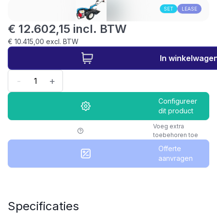
SET
LEASE
€ 12.602,15 incl. BTW
€ 10.415,00 excl. BTW
In winkelwage
-
+
Configureer
dit product
Voeg extra
toebehoren toe
Offerte
aanvragen
Specificaties