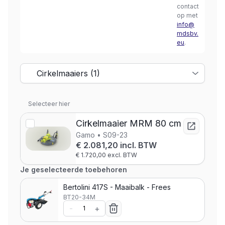
contact
op met
info@
mdsbv.
eu
.
Selecteer hier
Cirkelmaaier MRM 80 cm
Gamo • S09-23
€ 2.081,20 incl. BTW
€ 1.720,00 excl. BTW
Je geselecteerde toebehoren
Bertolini 417S - Maaibalk - Frees
BT20-34M
-
+