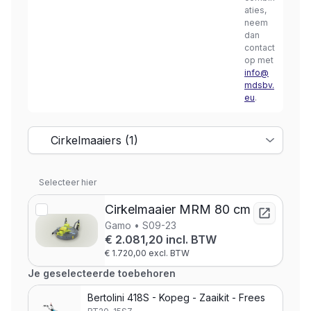
aties,
neem
dan
contact
op met
info@
mdsbv.
eu
.
Selecteer hier
Cirkelmaaier MRM 80 cm
Gamo • S09-23
€ 2.081,20 incl. BTW
€ 1.720,00 excl. BTW
Je geselecteerde toebehoren
Bertolini 418S - Kopeg - Zaaikit - Frees