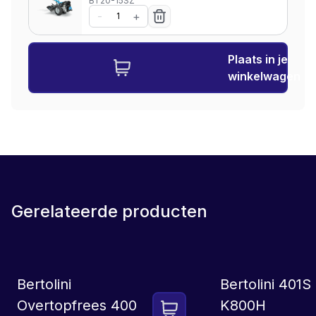
BT20-15SZ
-
+
Plaats in je
winkelwagen
Gerelateerde producten
SET
LEASE
Bertolini
Bertolini 401
Overtopfrees 400
K800H