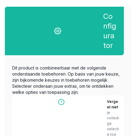
Co
nfig
ura
tor
Dit product is combineerbaar met de volgende
onderstaande toebehoren. Op basis van jouw keuze,
zijn bijkomende keuzes in toebehoren mogelijk.
Selecteer onderaan jouw extras, om te ontdekken
welke opties van toepassing zijn.
Verge
et niet
je
volledi
ge
selecti
e toe