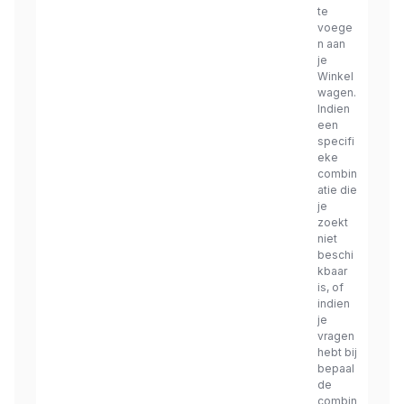
te
voege
n aan
je
Winkel
wagen.
Indien
een
specifi
eke
combin
atie die
je
zoekt
niet
beschi
kbaar
is, of
indien
je
vragen
hebt bij
bepaal
de
combin