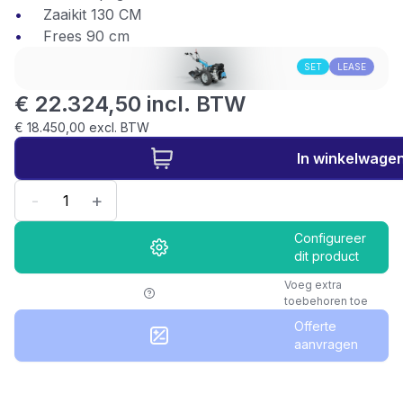
Zaaikit 130 CM
Frees 90 cm
SET
LEASE
€ 22.324,50 incl. BTW
€ 18.450,00 excl. BTW
In winkelwage
-
+
Configureer
dit product
Voeg extra
toebehoren toe
Offerte
aanvragen