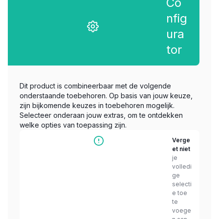
Co
nfig
ura
tor
Dit product is combineerbaar met de volgende
onderstaande toebehoren. Op basis van jouw keuze,
zijn bijkomende keuzes in toebehoren mogelijk.
Selecteer onderaan jouw extras, om te ontdekken
welke opties van toepassing zijn.
Verge
et niet
je
volledi
ge
selecti
e toe
te
voege