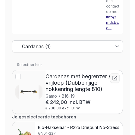
dan
contact
op met
info@
mdsbv.
eu.
Selecteer hier
Cardanas met begrenzer /
vrijloop (Dubbelrijige
nokkenring lengte 810)
Gamo • B16-19
€ 242,00 incl. BTW
€ 200,00 excl. BTW
Je geselecteerde toebehoren
Bio-Hakselaar - R225 Driepunt No-Stress
GN01-227