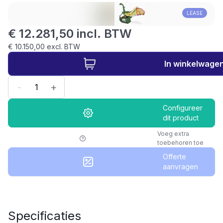
LEASE
€ 12.281,50 incl. BTW
€ 10.150,00 excl. BTW
In winkelwage
-
+
Configureer
dit product
Voeg extra
toebehoren toe
Offerte
aanvragen
Specificaties