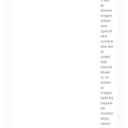
n aan
je
Winkel
wagen.
Indien
een
specifi
eke
combin
atie die
je
zoekt
niet
beschi
kbaar
is, of
indien
je
vragen
hebt bij
bepaal
de
combin
aties,
neem