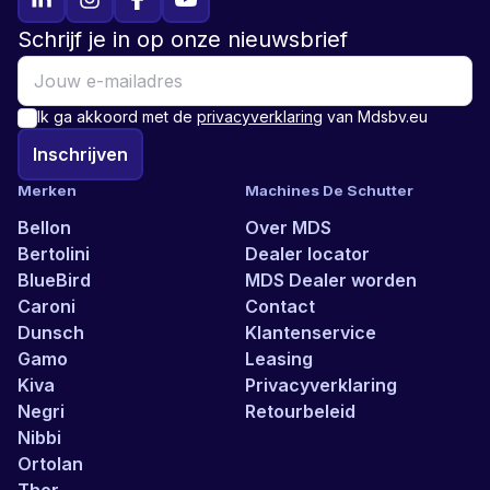
Schrijf je in op onze nieuwsbrief
Ik ga akkoord met de
privacyverklaring
van Mdsbv.eu
Inschrijven
Merken
Machines De Schutter
Bellon
Over MDS
Bertolini
Dealer locator
BlueBird
MDS Dealer worden
Caroni
Contact
Dunsch
Klantenservice
Gamo
Leasing
Kiva
Privacyverklaring
Negri
Retourbeleid
Nibbi
Ortolan