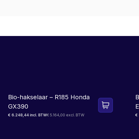
LEASE
Bio-hakselaar – R185 Honda
B
GX390
E
€ 6.248,44 incl. BTW
€ 5.164,00 excl. BTW
€ 