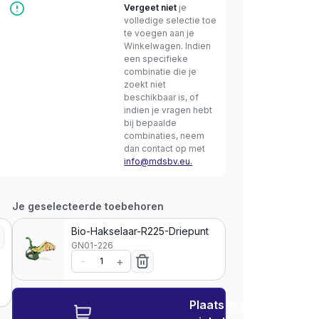
Vergeet niet
je
volledige selectie toe
te voegen aan je
Winkelwagen. Indien
een specifieke
combinatie die je
zoekt niet
beschikbaar is, of
indien je vragen hebt
bij bepaalde
combinaties, neem
dan contact op met
info@mdsbv.eu.
Je geselecteerde toebehoren
Bio-Hakselaar-R225-Driepunt
GN01-226
-
+
Plaats in je