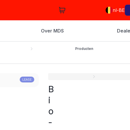
nl-BE
Over MDS
Deale
Producten
LEASE
B
i
o
-