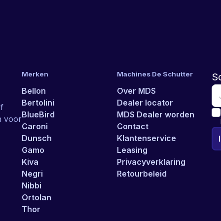
Merken
Machines De Schutter
Sc
Bellon
Over MDS
Bertolini
Dealer locator
f
BlueBird
MDS Dealer worden
n voor
Caroni
Contact
Dunsch
Klantenservice
Gamo
Leasing
Kiva
Privacyverklaring
Negri
Retourbeleid
Nibbi
Ortolan
Thor