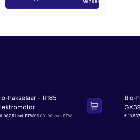
winkelwagen
LEASE
io-hakselaar - R185
Bio-
lektromotor
GX39
6.087,51 incl. BTW
€ 5.031,00 excl. BTW
€ 13.587