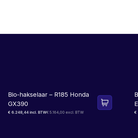
LEASE
Bio-hakselaar – R185 Honda
B
GX390
E
€ 6.248,44 incl. BTW
€ 5.164,00 excl. BTW
€ 