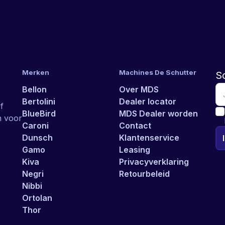
Merken
Machines De Schutter
Sc
Bellon
Over MDS
Bertolini
Dealer locator
f
BlueBird
MDS Dealer worden
n voor
Caroni
Contact
Dunsch
Klantenservice
Gamo
Leasing
Kiva
Privacyverklaring
Negri
Retourbeleid
Nibbi
Ortolan
Thor