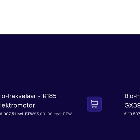
LEASE
io-hakselaar - R185
Bio-
lektromotor
GX39
6.087,51 incl. BTW
€ 5.031,00 excl. BTW
€ 13.587