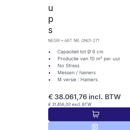
u
p
s
NEGRI
•
ART NR.
GN01-271
Capaciteit tot Ø 9 cm
Productie van 10 m³ per uur
No Stress
Messen / hamers
M versie : Hamers
€ 38.061,76 incl. BTW
€ 31.456,00 excl. BTW